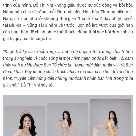
trình của mình, Đỗ Thị Nhị không giấu được sự xúc động và bồi hồi.
Nàng hậu chia sẻ rằng, mỗi lần nhắc đến Hoa hậu Thương hiệu Việt
Nam, cô luôn nhớ về khoảng thời gian “thanh xuân” đầy nhiệt huyết
tại Bà Rịa – Vũng Tài 3 năm về trước, luôn nỗ lực vượt qua giới hạn
của bản thân để chinh phục thử thách, đồng thời học hỏi được nhiều
giá trị quý báu từ cuộc thi.
“Được trở lại sân khấu từng là bước đệm giúp tôi trưởng thành hơn
trong sự nghiệp và cuộc sống là một niềm hạnh phúc đặc biệt. Tôi cảm
thấy vinh dự khi được Ban Tổ chức tin tưởng mời đảm nhận vai trò Ban
Giám khảo. Đây không chỉ là trách nhiệm mà còn là cơ hội để tôi đồng
hành, truyền cảm hứng đến những nữ doanh nhân bản lĩnh trong mùa
giải mới”,
Đỗ Thị Nhị bày tỏ.