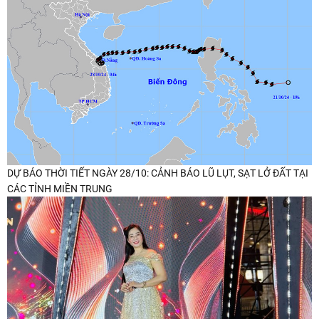
DỰ BÁO THỜI TIẾT NGÀY 28/10: CẢNH BÁO LŨ LỤT, SẠT LỞ ĐẤT TẠI
CÁC TỈNH MIỀN TRUNG