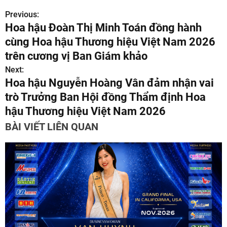
Previous:
Đ
Hoa hậu Đoàn Thị Minh Toán đồng hành
i
cùng Hoa hậu Thương hiệu Việt Nam 2026
ề
trên cương vị Ban Giám khảo
Next:
u
Hoa hậu Nguyễn Hoàng Vân đảm nhận vai
h
trò Trưởng Ban Hội đồng Thẩm định Hoa
hậu Thương hiệu Việt Nam 2026
ư
BÀI VIẾT LIÊN QUAN
ớ
n
g
b
à