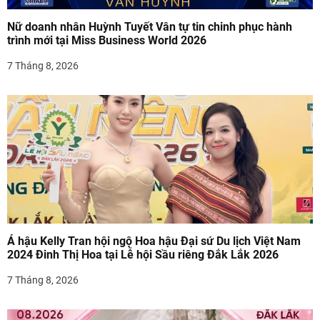
i
v
Nữ doanh nhân Huỳnh Tuyết Vân tự tin chinh phục hành
trình mới tại Miss Business World 2026
i
7 Tháng 8, 2026
ế
t
Á hậu Kelly Tran hội ngộ Hoa hậu Đại sứ Du lịch Việt Nam
2024 Đinh Thị Hoa tại Lễ hội Sầu riêng Đắk Lắk 2026
7 Tháng 8, 2026