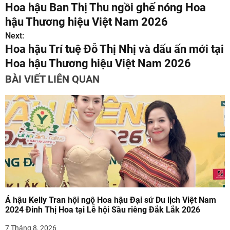
Hoa hậu Ban Thị Thu ngồi ghế nóng Hoa
i
hậu Thương hiệu Việt Nam 2026
ề
Next:
Hoa hậu Trí tuệ Đỗ Thị Nhị và dấu ấn mới tại
u
Hoa hậu Thương hiệu Việt Nam 2026
h
BÀI VIẾT LIÊN QUAN
ư
ớ
n
g
b
à
Á hậu Kelly Tran hội ngộ Hoa hậu Đại sứ Du lịch Việt Nam
i
2024 Đinh Thị Hoa tại Lễ hội Sầu riêng Đắk Lắk 2026
7 Tháng 8, 2026