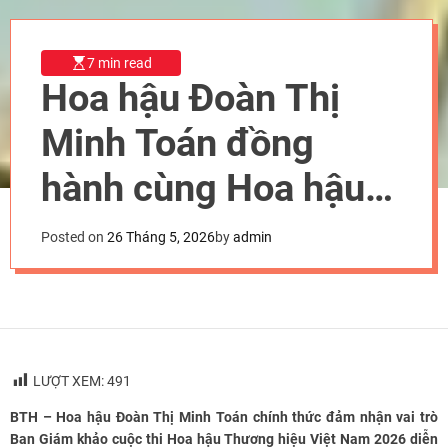
7 min read
Hoa hậu Đoàn Thị
Minh Toán đồng
hành cùng Hoa hậu
Thương hiệu Việt
Posted on
26 Tháng 5, 2026
by
admin
Nam 2026 trên
cương vị Ban Giám
khảo
LƯỢT XEM:
491
BTH – Hoa hậu Đoàn Thị Minh Toán chính thức đảm nhận vai trò
Ban Giám khảo cuộc thi Hoa hậu Thương hiệu Việt Nam 2026 diễn