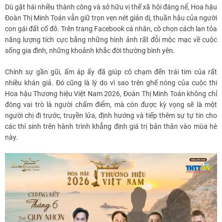
Dù gặt hái nhiều thành công và sở hữu vị thế xã hội đáng nể, Hoa hậu
Đoàn Thị Minh Toán vẫn giữ trọn vẹn nét giản dị, thuần hậu của người
con gái đất cố đô. Trên trang Facebook cá nhân, cô chọn cách lan tỏa
năng lượng tích cực bằng những hình ảnh rất đỗi mộc mạc về cuộc
sống gia đình, những khoảnh khắc đời thường bình yên.
Chính sự gần gũi, ấm áp ấy đã giúp cô chạm đến trái tim của rất
nhiều khán giả. Đó cũng là lý do vì sao trên ghế nóng của cuộc thi
Hoa hậu Thương hiệu Việt Nam 2026, Đoàn Thị Minh Toán không chỉ
đóng vai trò là người chấm điểm, mà còn được kỳ vọng sẽ là một
người chị đi trước, truyền lửa, định hướng và tiếp thêm sự tự tin cho
các thí sinh trên hành trình khẳng định giá trị bản thân vào mùa hè
này.