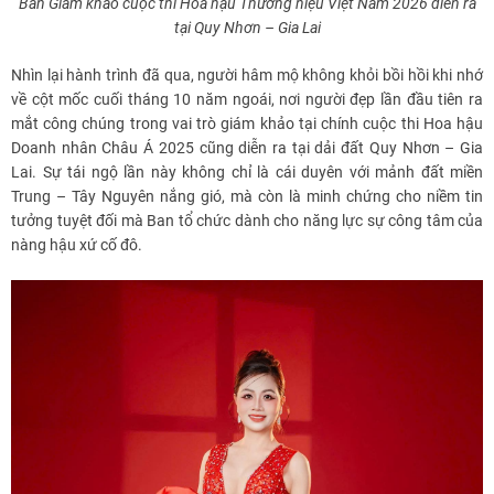
Ban Giám khảo cuộc thi Hoa hậu Thương hiệu Việt Nam 2026 diễn ra
tại Quy Nhơn – Gia Lai
Nhìn lại hành trình đã qua, người hâm mộ không khỏi bồi hồi khi nhớ
về cột mốc cuối tháng 10 năm ngoái, nơi người đẹp lần đầu tiên ra
mắt công chúng trong vai trò giám khảo tại chính cuộc thi Hoa hậu
Doanh nhân Châu Á 2025 cũng diễn ra tại dải đất Quy Nhơn – Gia
Lai. Sự tái ngộ lần này không chỉ là cái duyên với mảnh đất miền
Trung – Tây Nguyên nắng gió, mà còn là minh chứng cho niềm tin
tưởng tuyệt đối mà Ban tổ chức dành cho năng lực sự công tâm của
nàng hậu xứ cố đô.