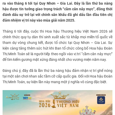
ra vào tháng 6 tới tại Quy Nhơn – Gia Lai. Đây là lần thứ ba nàng
hậu được tin tưởng giao trọng trách “cầm cân nảy mực”, đồng thời
đánh dấu sự trở lại với chính sân khấu đã ghi dấu lần đầu tiên chị
đảm nhiệm vị trí này vào mùa giải năm 2025.
Tháng 6 tới đây, cuộc thi Hoa hậu Thương hiệu Việt Nam 2026 sẽ
chính thức quy tụ dàn thí sinh xuất sắc từ khắp mọi miền tổ quốc về
tham dự vòng chung kết, được tổ chức tại Quy Nhơn – Gia Lai. Sự
kiện càng tăng thêm sức hút khi Ban tổ chức công bố Hoa hậu Đoàn
Thị Minh Toán sẽ là người tiếp theo ngồi vào vị trí “cầm cân nảy mực”
để tìm kiếm gương mặt xứng đáng nhất cho vương miện năm nay.
Đáng chú ý, đây đã là lần thứ ba nàng hậu đảm nhận vị trí ghế nóng
tại một sân chơi nhan sắc tầm cỡ cấp quốc gia. Đối với Hoa hậu Đoàn
Thị Minh Toán, sự kiện lần này mang một ý nghĩa vô cùng đặc biệt.