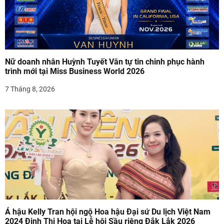
b
à
i
v
Nữ doanh nhân Huỳnh Tuyết Vân tự tin chinh phục hành
trình mới tại Miss Business World 2026
i
7 Tháng 8, 2026
ế
t
Á hậu Kelly Tran hội ngộ Hoa hậu Đại sứ Du lịch Việt Nam
2024 Đinh Thị Hoa tại Lễ hội Sầu riêng Đắk Lắk 2026