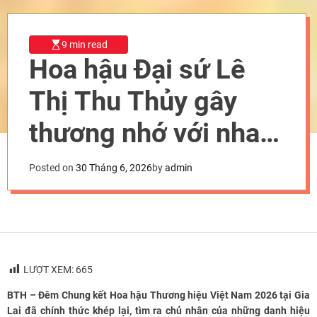
9 min read
Hoa hậu Đại sứ Lê
Thị Thu Thủy gây
thương nhớ với nhan
sắc thăng hạng tại
Posted on
30 Tháng 6, 2026
by
admin
Chung kết Hoa hậu
Thương hiệu Việt
Nam 2026
LƯỢT XEM:
665
BTH – Đêm Chung kết Hoa hậu Thương hiệu Việt Nam 2026 tại Gia
Lai đã chính thức khép lại, tìm ra chủ nhân của những danh hiệu