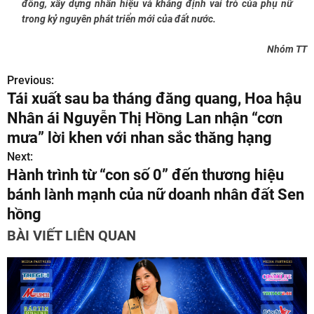
đồng, xây dựng nhân hiệu và khẳng định vai trò của phụ nữ
trong kỷ nguyên phát triển mới của đất nước.
Nhóm TT
Previous:
Đ
Tái xuất sau ba tháng đăng quang, Hoa hậu
i
Nhân ái Nguyễn Thị Hồng Lan nhận “cơn
ề
mưa” lời khen với nhan sắc thăng hạng
Next:
u
Hành trình từ “con số 0” đến thương hiệu
h
bánh lành mạnh của nữ doanh nhân đất Sen
hồng
ư
BÀI VIẾT LIÊN QUAN
ớ
n
g