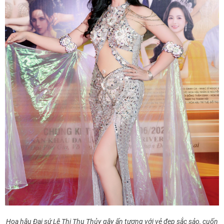
Hoa hậu Đại sứ Lê Thị Thu Thủy gây ấn tượng với vẻ đẹp sắc sảo, cuốn