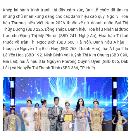
Khép lại hành trình tranh tài đầy cảm xúc, Ban tổ chức đã tìm ra
những chủ nhân xứng đáng cho các danh hiệu cao quý. Ngôi vị Hoa
hậu Thương hiệu Việt Nam 2026 thuộc về nữ doanh nhân Bùi Thị
Thùy Dương (SBD 225, Đồng Tháp). Danh hiệu Hoa hậu Nhân ái được
trao cho Đặng Thị Mỹ Phước (SBD 241, Nghệ An); Hoa hậu Trí tuệ
thuộc về Trần Thị Ngọc Bích (SBD 668, Hà Nội). Danh hiệu Á hậu 1
thuộc về Nguyễn Thị Bích Huệ (SBD 268, Thanh Hóa); hai Á hậu 2 là
Lê Yến Hoa (SBD 192, Ninh Bình) và Huỳnh Thị Kim Chung (SBD 099,
Gia Lai); hai Á hậu 3 là Nguyễn Phương Quỳnh Uyên (SBD 095, Đắk
Lắk) và Nguyễn Thị Thanh Trinh (SBD 366, TP. Huế).