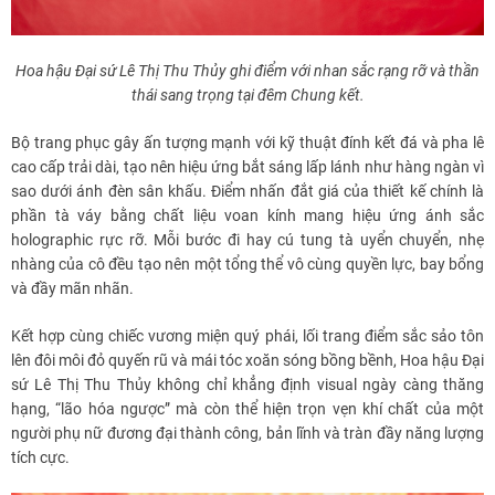
Hoa hậu Đại sứ Lê Thị Thu Thủy ghi điểm với nhan sắc rạng rỡ và thần
thái sang trọng tại đêm Chung kết.
Bộ trang phục gây ấn tượng mạnh với kỹ thuật đính kết đá và pha lê
cao cấp trải dài, tạo nên hiệu ứng bắt sáng lấp lánh như hàng ngàn vì
sao dưới ánh đèn sân khấu. Điểm nhấn đắt giá của thiết kế chính là
phần tà váy bằng chất liệu voan kính mang hiệu ứng ánh sắc
holographic rực rỡ. Mỗi bước đi hay cú tung tà uyển chuyển, nhẹ
nhàng của cô đều tạo nên một tổng thể vô cùng quyền lực, bay bổng
và đầy mãn nhãn.
Kết hợp cùng chiếc vương miện quý phái, lối trang điểm sắc sảo tôn
lên đôi môi đỏ quyến rũ và mái tóc xoăn sóng bồng bềnh, Hoa hậu Đại
sứ Lê Thị Thu Thủy không chỉ khẳng định visual ngày càng thăng
hạng, “lão hóa ngược” mà còn thể hiện trọn vẹn khí chất của một
người phụ nữ đương đại thành công, bản lĩnh và tràn đầy năng lượng
tích cực.