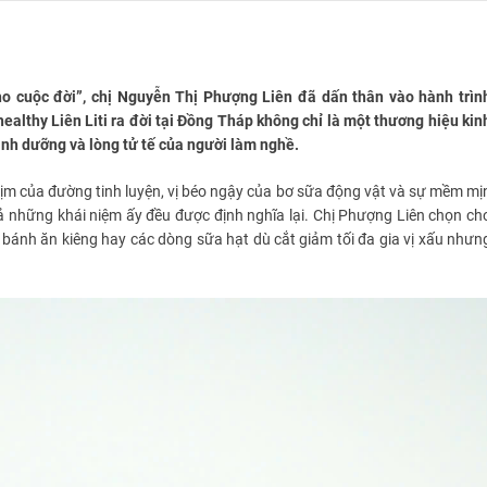
cho cuộc đời”, chị Nguyễn Thị Phượng Liên đã dấn thân vào hành trìn
lthy Liên Liti ra đời tại Đồng Tháp không chỉ là một thương hiệu kin
inh dưỡng và lòng tử tế của người làm nghề.
lịm của đường tinh luyện, vị béo ngậy của bơ sữa động vật và sự mềm mị
 cả những khái niệm ấy đều được định nghĩa lại. Chị Phượng Liên chọn ch
 bánh ăn kiêng hay các dòng sữa hạt dù cắt giảm tối đa gia vị xấu nhưn