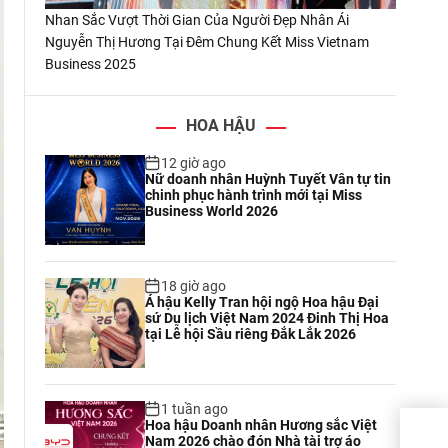
Nhan Sắc Vượt Thời Gian Của Người Đẹp Nhân Ái
Nguyễn Thị Hương Tại Đêm Chung Kết Miss Vietnam
Business 2025
HOA HẬU
12 giờ ago
Nữ doanh nhân Huỳnh Tuyết Vân tự tin
chinh phục hành trình mới tại Miss
Business World 2026
18 giờ ago
Á hậu Kelly Tran hội ngộ Hoa hậu Đại
sứ Du lịch Việt Nam 2024 Đinh Thị Hoa
tại Lễ hội Sầu riêng Đắk Lắk 2026
1 tuần ago
Hoa hậu Doanh nhân Hương sắc Việt
Nữ d
Nam 2026 chào đón Nhà tài trợ áo
một 