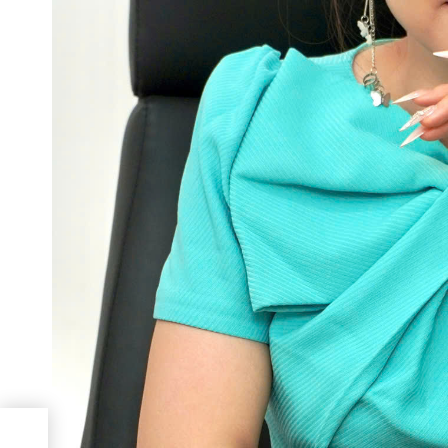
ây
g tại