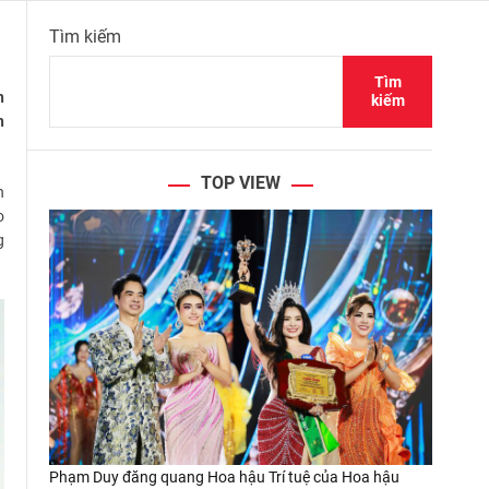
Tìm kiếm
Tìm
h
kiếm
h
TOP VIEW
n
o
g
Phạm Duy đăng quang Hoa hậu Trí tuệ của Hoa hậu