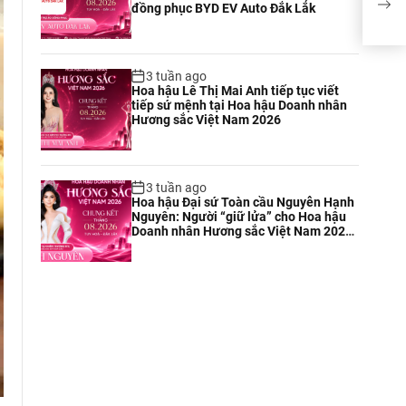
đồng phục BYD EV Auto Đắk Lắk
đất 
202
3 tuần ago
Hoa hậu Lê Thị Mai Anh tiếp tục viết
tiếp sứ mệnh tại Hoa hậu Doanh nhân
Hương sắc Việt Nam 2026
3 tuần ago
Hoa hậu Đại sứ Toàn cầu Nguyễn Hạnh
Nguyên: Người “giữ lửa” cho Hoa hậu
Doanh nhân Hương sắc Việt Nam 2026
tại Tuy Hòa