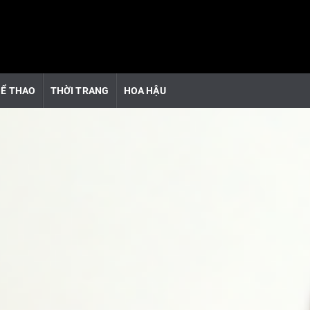
Ể THAO
THỜI TRANG
HOA HẬU