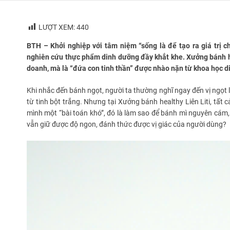
LƯỢT XEM:
440
BTH – Khởi nghiệp với tâm niệm “sống là để tạo ra giá trị 
nghiên cứu thực phẩm dinh dưỡng đầy khắt khe. Xưởng bánh hea
doanh, mà là “đứa con tinh thần” được nhào nặn từ khoa học d
Khi nhắc đến bánh ngọt, người ta thường nghĩ ngay đến vị ngọt 
từ tinh bột trắng. Nhưng tại Xưởng bánh healthy Liên Liti, tất
mình một “bài toán khó”, đó là làm sao để bánh mì nguyên cám,
vẫn giữ được độ ngon, đánh thức được vị giác của người dùng?