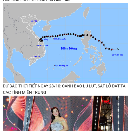
DỰ BÁO THỜI TIẾT NGÀY 28/10: CẢNH BÁO LŨ LỤT, SẠT LỞ ĐẤT TẠI
CÁC TỈNH MIỀN TRUNG