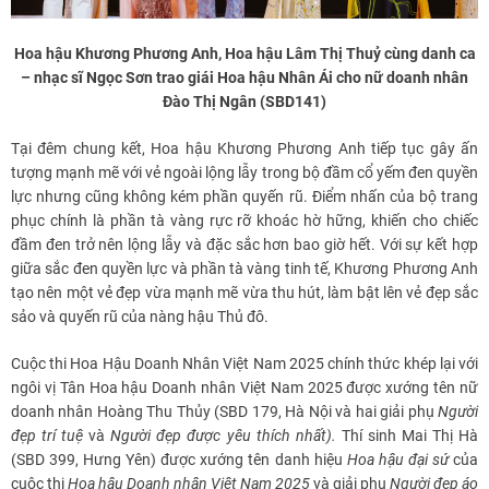
Hoa hậu Khương Phương Anh, Hoa hậu Lâm Thị Thuỷ cùng danh ca
– nhạc sĩ Ngọc Sơn trao giái Hoa hậu Nhân Ái cho nữ doanh nhân
Đào Thị Ngân (SBD141)
Tại đêm chung kết, Hoa hậu Khương Phương Anh tiếp tục gây ấn
tượng mạnh mẽ với vẻ ngoài lộng lẫy trong bộ đầm cổ yếm đen quyền
lực nhưng cũng không kém phần quyến rũ. Điểm nhấn của bộ trang
phục chính là phần tà vàng rực rỡ khoác hờ hững, khiến cho chiếc
đầm đen trở nên lộng lẫy và đặc sắc hơn bao giờ hết. Với sự kết hợp
giữa sắc đen quyền lực và phần tà vàng tinh tế, Khương Phương Anh
tạo nên một vẻ đẹp vừa mạnh mẽ vừa thu hút, làm bật lên vẻ đẹp sắc
sảo và quyến rũ của nàng hậu Thủ đô.
Cuộc thi Hoa Hậu Doanh Nhân Việt Nam 2025 chính thức khép lại với
ngôi vị Tân Hoa hậu Doanh nhân Việt Nam 2025 được xướng tên nữ
doanh nhân Hoàng Thu Thủy (SBD 179, Hà Nội và hai giải phụ
Người
đẹ
p trí tuệ
và
Người đẹp được yêu thích nhất)
.
Thí sinh Mai Thị Hà
(SBD 399, Hưng Yên) được xướng tên danh hiệu
Hoa hậu đại sứ
của
cuộc thi
Hoa hậu
Doanh nhân Việt Nam 202
5
và giải phụ
Người đẹ
p áo