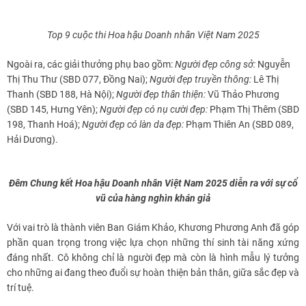
Top 9 cuộc thi Hoa hậu Doanh nhân Việt Nam 2025
Ngoài ra, các giải thưởng phụ bao gồm:
Người đẹp công sở:
Nguyễn
Thị Thu Thư (SBD 077, Đồng Nai);
Người đẹp truyền thông:
Lê Thị
Thanh (SBD 188, Hà Nội);
Người đẹp thân thiện:
Vũ Thảo Phương
(SBD 145, Hưng Yên);
Người đẹp có nụ cười đẹp:
Phạm Thị Thêm (SBD
198, Thanh Hoá);
Người đẹp có làn da đẹp:
Phạm Thiên An (SBD 089,
Hải Dương).
Đêm Chung kết Hoa hậu Doanh nhân Việt Nam 2025 diễn ra với sự cổ
vũ của hàng nghìn khán giả
Với vai trò là thành viên Ban Giám Khảo, Khương Phương Anh đã góp
phần quan trọng trong việc lựa chọn những thí sinh tài năng xứng
đáng nhất. Cô không chỉ là người đẹp mà còn là hình mẫu lý tưởng
cho những ai đang theo đuổi sự hoàn thiện bản thân, giữa sắc đẹp và
trí tuệ.