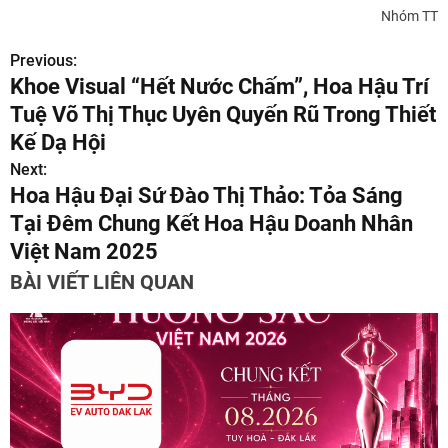
Nhóm TT
Previous:
Đ
Khoe Visual “Hết Nước Chấm”, Hoa Hậu Trí
i
Tuệ Võ Thị Thục Uyên Quyến Rũ Trong Thiết
ề
Kế Dạ Hội
Next:
u
Hoa Hậu Đại Sứ Đào Thị Thảo: Tỏa Sáng
h
Tại Đêm Chung Kết Hoa Hậu Doanh Nhân
Việt Nam 2025
ư
BÀI VIẾT LIÊN QUAN
ớ
n
g
b
à