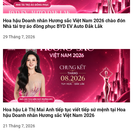
i
v
Hoa hậu Doanh nhân Hương sắc Việt Nam 2026 chào đón
Nhà tài trợ áo đồng phục BYD EV Auto Đắk Lắk
i
29 Tháng 7, 2026
ế
t
Hoa hậu Lê Thị Mai Anh tiếp tục viết tiếp sứ mệnh tại Hoa
hậu Doanh nhân Hương sắc Việt Nam 2026
21 Tháng 7, 2026