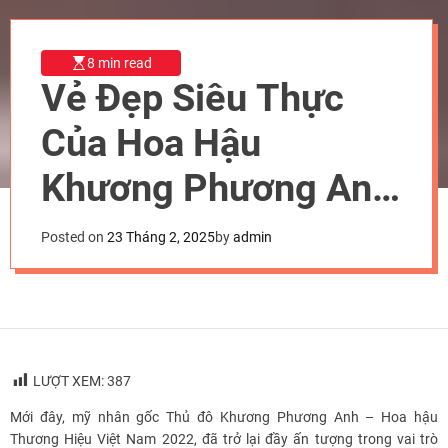
8 min read
Vẻ Đẹp Siêu Thực
Của Hoa Hậu
Khương Phương Anh
Tại Thảm Đỏ Chung
Posted on
23 Tháng 2, 2025
by
admin
Kết Hoa Hậu Doanh
Nhân Việt Nam 2025
LƯỢT XEM:
387
Mới đây, mỹ nhân gốc Thủ đô Khương Phương Anh – Hoa hậu
Thương Hiệu Việt Nam 2022, đã trở lại đầy ấn tượng trong vai trò