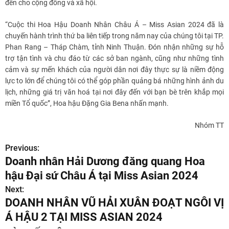
đến cho cộng đồng và xã hội.
“Cuộc thi Hoa Hậu Doanh Nhân Châu Á – Miss Asian 2024 đã là
chuyến hành trình thứ ba liên tiếp trong năm nay của chúng tôi tại TP.
Phan Rang – Tháp Chàm, tỉnh Ninh Thuận. Đón nhận những sự hỗ
trợ tận tình và chu đáo từ các sở ban ngành, cũng như những tình
cảm và sự mến khách của người dân nơi đây thực sự là niềm động
lực to lớn để chúng tôi có thể góp phần quảng bá những hình ảnh du
lịch, những giá trị văn hoá tại nơi đây đến với bạn bè trên khắp mọi
miền Tổ quốc”, Hoa hậu Đặng Gia Bena nhấn mạnh.
Nhóm TT
Previous:
Đ
Doanh nhân Hải Dương đăng quang Hoa
i
hậu Đại sứ Châu Á tại Miss Asian 2024
ề
Next:
DOANH NHÂN VŨ HẢI XUÂN ĐOẠT NGÔI VỊ
u
Á HẬU 2 TẠI MISS ASIAN 2024
h