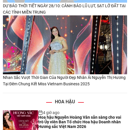
DỰ BÁO THỜI TIẾT NGÀY 28/10: CẢNH BÁO LŨ LỤT, SẠT LỞ ĐẤT TẠI
CÁC TỈNH MIỀN TRUNG
Nhan Sắc Vượt Thời Gian Của Người Đẹp Nhân Ái Nguyễn Thị Hương
Tại Đêm Chung Kết Miss Vietnam Business 2025
HOA HẬU
4 giờ ago
Hoa hậu Nguyễn Hoàng Vân sẵn sàng cho vai
trò Ủy viên Ban Tổ chức Hoa hậu Doanh nhân
Hương sắc Việt Nam 2026