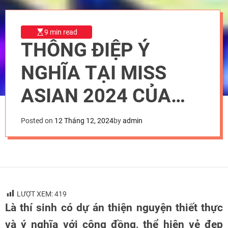
9 min read
THÔNG ĐIỆP Ý
NGHĨA TẠI MISS
ASIAN 2024 CỦA
HOA HẬU NHÂN ÁI
Posted on
12 Tháng 12, 2024
by
admin
VŨ THỊ MINH THUÝ
LƯỢT XEM:
419
Là thí sinh có dự án thiện nguyện thiết thực
và ý nghĩa với cộng đồng, thể hiện vẻ đẹp