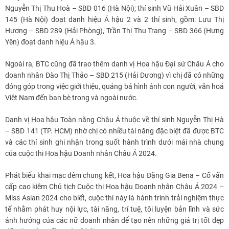
Nguyễn Thị Thu Hoà – SBD 016 (Hà Nội); thí sinh Vũ Hải Xuân – SBD
145 (Hà Nội) đoạt danh hiệu Á hậu 2 và 2 thí sinh, gồm: Lưu Thị
Hương – SBD 289 (Hải Phòng), Trần Thị Thu Trang – SBD 366 (Hưng
Yên) đoạt danh hiệu Á hậu 3.
Ngoài ra, BTC cũng đã trao thêm danh vị Hoa hậu Đại sứ Châu Á cho
doanh nhân Đào Thị Thảo – SBD 215 (Hải Dương) vì chị đã có những
đóng góp trong việc giới thiệu, quảng bá hình ảnh con người, văn hoá
Việt Nam đến bạn bè trong và ngoài nước.
Danh vị Hoa hậu Toàn năng Châu Á thuộc về thí sinh Nguyễn Thị Hà
– SBD 141 (TP. HCM) nhờ chị có nhiều tài năng đặc biệt đã được BTC
và các thí sinh ghi nhận trong suốt hành trình dưới mái nhà chung
của cuộc thi Hoa hậu Doanh nhân Châu Á 2024.
Phát biểu khai mạc đêm chung kết, Hoa hậu Đặng Gia Bena – Cố vấn
cấp cao kiêm Chủ tịch Cuộc thi Hoa hậu Doanh nhân Châu Á 2024 –
Miss Asian 2024 cho biết, cuộc thi này là hành trình trải nghiệm thực
tế nhằm phát huy nội lực, tài năng, trí tuệ, tôi luyện bản lĩnh và sức
ảnh hưởng của các nữ doanh nhân để tạo nên những giá trị tốt đẹp