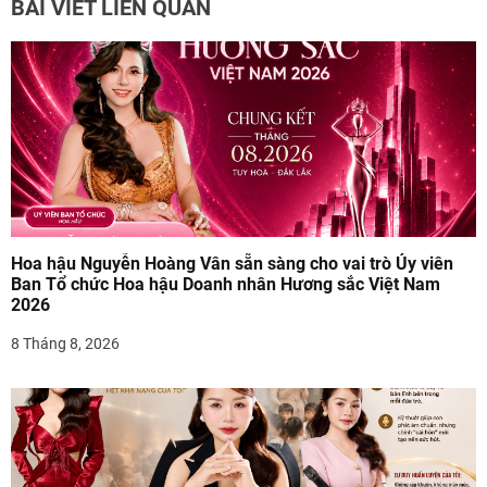
BÀI VIẾT LIÊN QUAN
ư
ớ
n
g
b
à
Hoa hậu Nguyễn Hoàng Vân sẵn sàng cho vai trò Ủy viên
i
Ban Tổ chức Hoa hậu Doanh nhân Hương sắc Việt Nam
2026
v
8 Tháng 8, 2026
i
ế
t