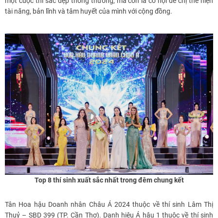
một cuộc thi sắc đẹp thông thường, mà còn là cơ hội để chị thể hiện
tài năng, bản lĩnh và tâm huyết của mình với cộng đồng.
Top 8 thí sinh xuất sắc nhất trong đêm chung kết
Tân Hoa hậu Doanh nhân Châu Á 2024 thuộc về thí sinh Lâm Thị
Thuỷ – SBD 399 (TP. Cần Thơ). Danh hiệu Á hậu 1 thuộc về thí sinh