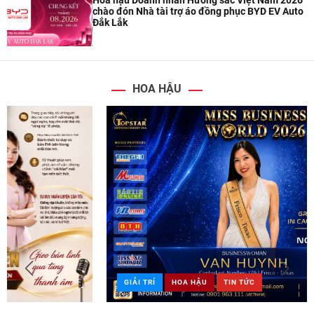
Hoa hậu Doanh nhân Hương sắc Việt Nam 2026
chào đón Nhà tài trợ áo đồng phục BYD EV Auto
Đắk Lắk
HOA HẬU
GIẢI TRÍ
HOA HẬU
TIN TỨC