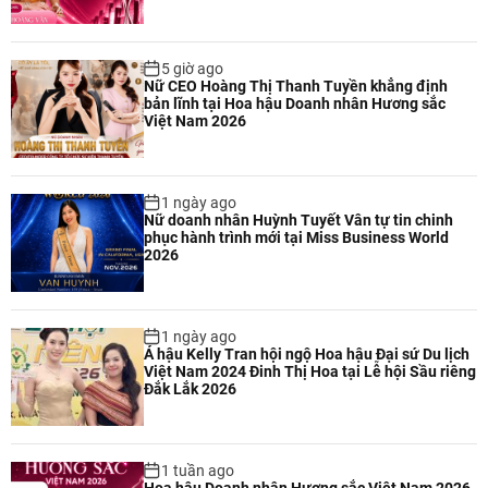
5 giờ ago
Nữ CEO Hoàng Thị Thanh Tuyền khẳng định
bản lĩnh tại Hoa hậu Doanh nhân Hương sắc
Việt Nam 2026
1 ngày ago
Nữ doanh nhân Huỳnh Tuyết Vân tự tin chinh
phục hành trình mới tại Miss Business World
2026
1 ngày ago
Á hậu Kelly Tran hội ngộ Hoa hậu Đại sứ Du lịch
Việt Nam 2024 Đinh Thị Hoa tại Lễ hội Sầu riêng
Đắk Lắk 2026
1 tuần ago