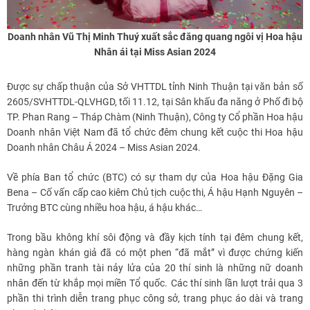
Doanh nhân Vũ Thị Minh Thuý xuất sắc đăng quang ngôi vị Hoa hậu
Nhân ái tại Miss Asian 2024
Được sự chấp thuận của Sở VHTTDL tỉnh Ninh Thuận tại văn bản số
2605/SVHTTDL-QLVHGD, tối 11.12, tại Sân khấu đa năng ở Phố đi bộ
TP. Phan Rang – Tháp Chàm (Ninh Thuận), Công ty Cổ phần Hoa hậu
Doanh nhân Việt Nam đã tổ chức đêm chung kết cuộc thi Hoa hậu
Doanh nhân Châu Á 2024 – Miss Asian 2024.
Về phía Ban tổ chức (BTC) có sự tham dự của Hoa hậu Đặng Gia
Bena – Cố vấn cấp cao kiêm Chủ tịch cuộc thi, Á hậu Hạnh Nguyên –
Trưởng BTC cùng nhiều hoa hậu, á hậu khác…
Trong bầu không khí sôi động và đầy kịch tính tại đêm chung kết,
hàng ngàn khán giả đã có một phen “đã mắt” vì được chứng kiến
những phần tranh tài nảy lửa của 20 thí sinh là những nữ doanh
nhân đến từ khắp mọi miền Tổ quốc. Các thí sinh lần lượt trải qua 3
phần thi trình diễn trang phục công sở, trang phục áo dài và trang