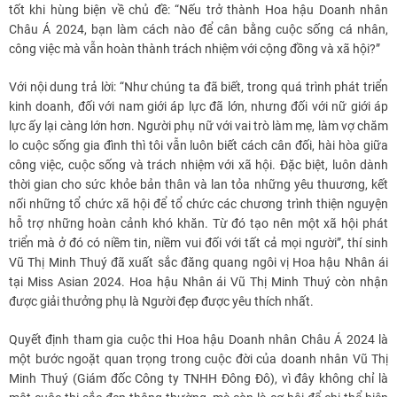
tốt khi hùng biện về chủ đề: “Nếu trở thành Hoa hậu Doanh nhân
Châu Á 2024, bạn làm cách nào để cân bằng cuộc sống cá nhân,
công việc mà vẫn hoàn thành trách nhiệm với cộng đồng và xã hội?”
Với nội dung trả lời: “Như chúng ta đã biết, trong quá trình phát triển
kinh doanh, đối với nam giới áp lực đã lớn, nhưng đối với nữ giới áp
lực ấy lại càng lớn hơn. Người phụ nữ với vai trò làm mẹ, làm vợ chăm
lo cuộc sống gia đình thì tôi vẫn luôn biết cách cân đối, hài hòa giữa
công việc, cuộc sống và trách nhiệm với xã hội. Đặc biệt, luôn dành
thời gian cho sức khỏe bản thân và lan tỏa những yêu thuương, kết
nối những tổ chức xã hội để tổ chức các chương trình thiện nguyện
hỗ trợ những hoàn cảnh khó khăn. Từ đó tạo nên một xã hội phát
triển mà ở đó có niềm tin, niềm vui đối với tất cả mọi người”, thí sinh
Vũ Thị Minh Thuý đã xuất sắc đăng quang ngôi vị Hoa hậu Nhân ái
tại Miss Asian 2024. Hoa hậu Nhân ái Vũ Thị Minh Thuý còn nhận
được giải thưởng phụ là Người đẹp được yêu thích nhất.
Quyết định tham gia cuộc thi Hoa hậu Doanh nhân Châu Á 2024 là
một bước ngoặt quan trọng trong cuộc đời của doanh nhân Vũ Thị
Minh Thuý (Giám đốc Công ty TNHH Đông Đô), vì đây không chỉ là