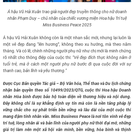
Á hậu Vũ Hải Xuân trao giải người đẹp truyền thông cho nữ doanh
nhân Phạm Duy – chủ nhân của chiếc vương miện Hoa hậu Trí tuệ
Miss Business Peace 2025
Á hậu Vũ Hải Xuân không còn là một nhan sắc mới, nhưng lại luôn là
một vẻ đẹp đang “lên hương”, không theo xu hướng, mà theo năm
tháng. Và có lẽ, chính những người phụ nữ như chị mới là minh chứng
rõ nhất cho thông điệp của cuộc thi:
“Vẻ đẹp đích thực không nằm ở
tuổi trẻ, mà ở cách một người phụ nữ bước đi qua cuộc đời với sự
thanh cao, bản lĩnh và yêu thương.”
Được Cục Bản quyền Tác giả – Bộ Văn hóa, Thể thao và Du lịch chứng
nhận bản quyền theo số 10499/2023/QTG, cuộc thi Hoa hậu Doanh
nhân Hòa bình được bảo hộ toàn diện về thương hiệu và nội dung.
Đây không chỉ là sự khẳng định uy tín mà còn là nền tảng pháp lý
vững chắc cho sự phát triển bền vững và lâu dài của một cuộc thi
mang đậm tính nhân văn. Miss Business Peace là nơi tôn vinh vẻ đẹp
trí tuệ, lòng nhân ái và bản lĩnh của người phụ nữ thời đại mớ, những
giá trị làm nên một xã hội văn minh, bền vững, hòa bình và thịnh