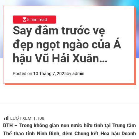
5 min read
Say đắm trước vẹ
đẹp ngọt ngào của Á
hậu Vũ Hải Xuân
trong đêm Chung kết
Posted on
10 Tháng 7, 2025
by
admin
Hoa hậu Doanh nhân
Hòa bình 2025
LƯỢT XEM:
1.108
BTH – Trong không gian non nước hữu tình tại Trung tâm
Thể thao tỉnh Ninh Bình, đêm Chung kết Hoa hậu Doanh