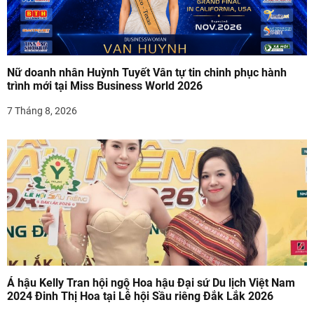
à
i
v
Nữ doanh nhân Huỳnh Tuyết Vân tự tin chinh phục hành
trình mới tại Miss Business World 2026
i
7 Tháng 8, 2026
ế
t
Á hậu Kelly Tran hội ngộ Hoa hậu Đại sứ Du lịch Việt Nam
2024 Đinh Thị Hoa tại Lễ hội Sầu riêng Đắk Lắk 2026