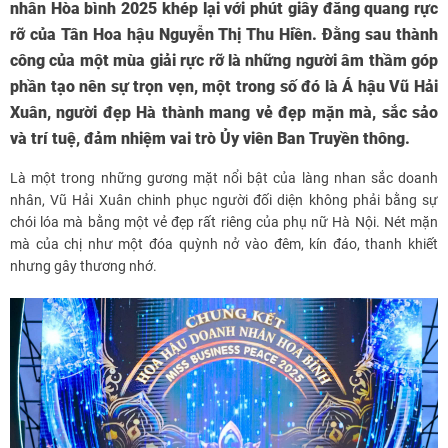
nhân Hòa bình 2025 khép lại với phút giây đăng quang rực
rỡ của Tân Hoa hậu Nguyễn Thị Thu Hiền. Đằng sau thành
công của một mùa giải rực rỡ là những người âm thầm góp
phần tạo nên sự trọn vẹn, một trong số đó là Á hậu Vũ Hải
Xuân, người đẹp Hà thành mang vẻ đẹp mặn mà, sắc sảo
và trí tuệ, đảm nhiệm vai trò Ủy viên Ban Truyền thông.
Là một trong những gương mặt nổi bật của làng nhan sắc doanh
nhân, Vũ Hải Xuân chinh phục người đối diện không phải bằng sự
chói lóa mà bằng một vẻ đẹp rất riêng của phụ nữ Hà Nội. Nét mặn
mà của chị như một đóa quỳnh nở vào đêm, kín đáo, thanh khiết
nhưng gây thương nhớ.