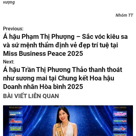
vượng
Nhóm TT
Previous:
Đ
Á hậu Phạm Thị Phượng – Sắc vóc kiêu sa
i
và sứ mệnh thẩm định vẻ đẹp trí tuệ tại
ề
Miss Business Peace 2025
Next:
u
Á hậu Trần Thị Phương Thảo thanh thoát
h
như sương mai tại Chung kết Hoa hậu
Doanh nhân Hòa bình 2025
ư
BÀI VIẾT LIÊN QUAN
ớ
n
g
b