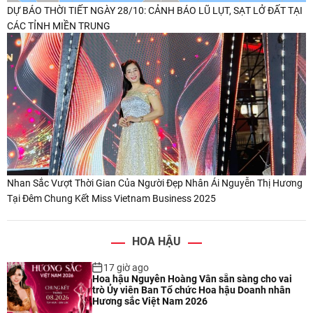
DỰ BÁO THỜI TIẾT NGÀY 28/10: CẢNH BÁO LŨ LỤT, SẠT LỞ ĐẤT TẠI
CÁC TỈNH MIỀN TRUNG
Nhan Sắc Vượt Thời Gian Của Người Đẹp Nhân Ái Nguyễn Thị Hương
Tại Đêm Chung Kết Miss Vietnam Business 2025
HOA HẬU
17 giờ ago
Hoa hậu Nguyễn Hoàng Vân sẵn sàng cho vai
trò Ủy viên Ban Tổ chức Hoa hậu Doanh nhân
Hương sắc Việt Nam 2026