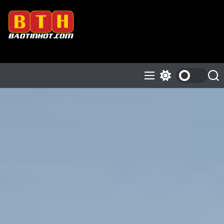
S
k
i
p
B
t
á
o
o
c
T
M
S
S
o
e
w
e
i
n
n
i
a
n
t
u
t
r
H
c
c
e
h
h
o
n
c
t
t
o
l
o
r
m
o
d
e