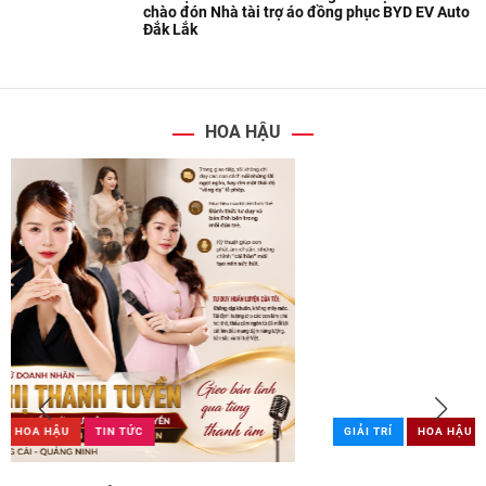
chào đón Nhà tài trợ áo đồng phục BYD EV Auto
Đắk Lắk
HOA HẬU
GIẢI TRÍ
HOA HẬU
TIN TỨC