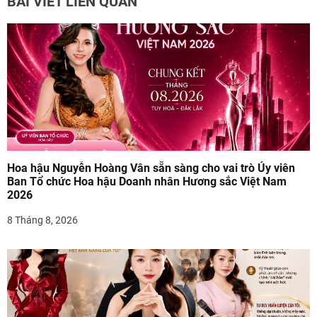
BÀI VIẾT LIÊN QUAN
ớ
n
g
b
à
i
v
Hoa hậu Nguyễn Hoàng Vân sẵn sàng cho vai trò Ủy viên
Ban Tổ chức Hoa hậu Doanh nhân Hương sắc Việt Nam
i
2026
8 Tháng 8, 2026
ế
t