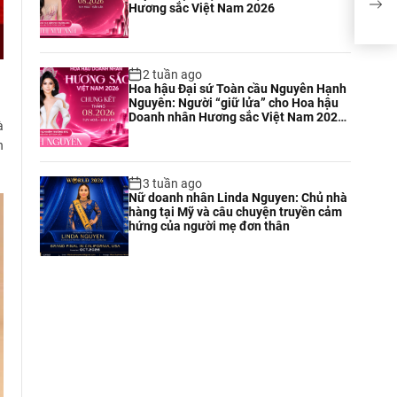
Hương sắc Việt Nam 2026
rạng
2 tuần ago
Hoa hậu Đại sứ Toàn cầu Nguyễn Hạnh
Nguyên: Người “giữ lửa” cho Hoa hậu
Doanh nhân Hương sắc Việt Nam 2026
à
tại Tuy Hòa
h
3 tuần ago
Nữ doanh nhân Linda Nguyen: Chủ nhà
hàng tại Mỹ và câu chuyện truyền cảm
hứng của người mẹ đơn thân