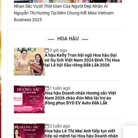
Nhan Sắc Vượt Thời Gian Của Người Đẹp Nhân Ái
Nguyễn Thị Hương Tại Đêm Chung Kết Miss Vietnam
Business 2025
HOA HẬU
3 giờ ago
Á hậu Kelly Tran hội ngộ Hoa hậu Đại
sứ Du lịch Việt Nam 2024 Đinh Thị Hoa
tại Lễ hội Sầu riêng Đắk Lắk 2026
1 tuần ago
Hoa hậu Doanh nhân Hương sắc Việt
Nam 2026 chào đón Nhà tài trợ áo
đồng phục BYD EV Auto Đắk Lắk
2 tuần ago
Hoa hậu Lê Thị Mai Anh tiếp tục viết
Dàn 
tiếp sứ mệnh tại Hoa hậu Doanh nhân
Nam 