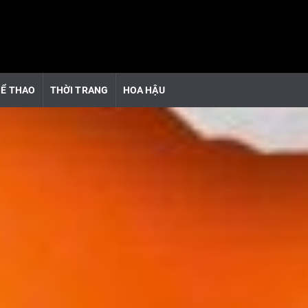
Ể THAO
THỜI TRANG
HOA HẬU