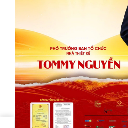
hành
 lớn