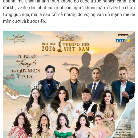
doanh, mà chính là tinh thần không bỏ cuộc trước nghịch cảnh. Bởi
đôi khi, vẻ đẹp lớn nhất của một con người không nằm ở việc họ chưa
từng gục ngã, mà là sau tất cả những đổ vỡ, họ vẫn đủ mạnh mẽ để
mỉm cười và bước tiếp.