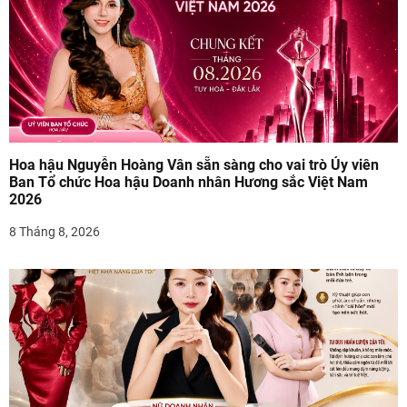
ớ
n
g
b
à
Hoa hậu Nguyễn Hoàng Vân sẵn sàng cho vai trò Ủy viên
i
Ban Tổ chức Hoa hậu Doanh nhân Hương sắc Việt Nam
2026
v
8 Tháng 8, 2026
i
ế
t