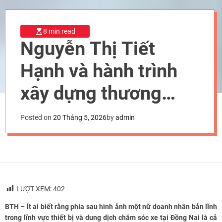
8 min read
Nguyễn Thị Tiết
Hạnh và hành trình
xây dựng thương
hiệu Hạnh Nguyễn
Posted on
20 Tháng 5, 2026
by
admin
bằng chữ tín
LƯỢT XEM:
402
BTH – Ít ai biết rằng phía sau hình ảnh một nữ doanh nhân bản lĩnh
trong lĩnh vực thiết bị và dung dịch chăm sóc xe tại Đồng Nai là cả