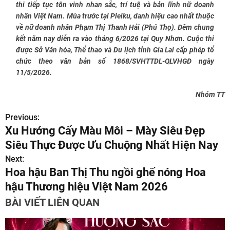
thi tiếp tục tôn vinh nhan sắc, trí tuệ và bản lĩnh nữ doanh
nhân Việt Nam. Mùa trước tại Pleiku, danh hiệu cao nhất thuộc
về nữ doanh nhân Phạm Thị Thanh Hải (Phú Thọ). Đêm chung
kết năm nay diễn ra vào tháng 6/2026 tại Quy Nhơn. Cuộc thi
được Sở Văn hóa, Thể thao và Du lịch tỉnh Gia Lai cấp phép tổ
chức theo văn bản số 1868/SVHTTDL-QLVHGĐ ngày
11/5/2026.
Nhóm TT
Previous:
Đ
Xu Hướng Cấy Màu Môi – Mày Siêu Đẹp
i
Siêu Thực Được Ưu Chuộng Nhất Hiện Nay
ề
Next:
Hoa hậu Ban Thị Thu ngồi ghế nóng Hoa
u
hậu Thương hiệu Việt Nam 2026
h
BÀI VIẾT LIÊN QUAN
ư