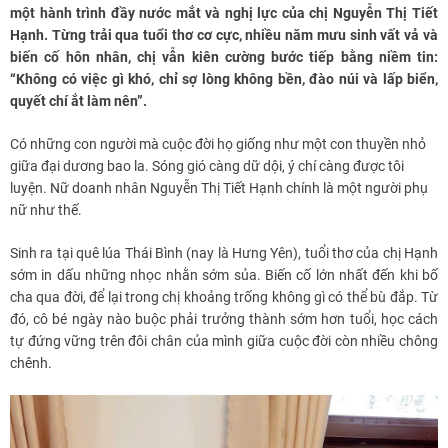
một hành trình đầy nước mắt và nghị lực của chị Nguyễn Thị Tiết
Hạnh. Từng trải qua tuổi thơ cơ cực, nhiều năm mưu sinh vất vả và
biến cố hôn nhân, chị vẫn kiên cường bước tiếp bằng niềm tin:
“Không có việc gì khó, chỉ sợ lòng không bền, đào núi và lấp biển,
quyết chí ắt làm nên”.
Có những con người mà cuộc đời họ giống như một con thuyền nhỏ
giữa đại dương bao la. Sóng gió càng dữ dội, ý chí càng được tôi
luyện. Nữ doanh nhân Nguyễn Thị Tiết Hạnh chính là một người phụ
nữ như thế.
Sinh ra tại quê lúa Thái Bình (nay là Hưng Yên), tuổi thơ của chị Hạnh
sớm in dấu những nhọc nhằn sớm sủa. Biến cố lớn nhất đến khi bố
cha qua đời, để lại trong chị khoảng trống không gì có thể bù đắp. Từ
đó, cô bé ngày nào buộc phải trưởng thành sớm hơn tuổi, học cách
tự đứng vững trên đôi chân của mình giữa cuộc đời còn nhiều chông
chênh.