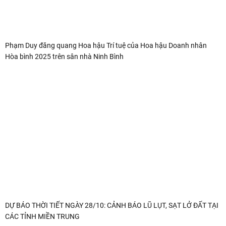
Phạm Duy đăng quang Hoa hậu Trí tuệ của Hoa hậu Doanh nhân
Hòa bình 2025 trên sân nhà Ninh Bình
DỰ BÁO THỜI TIẾT NGÀY 28/10: CẢNH BÁO LŨ LỤT, SẠT LỞ ĐẤT TẠI
CÁC TỈNH MIỀN TRUNG