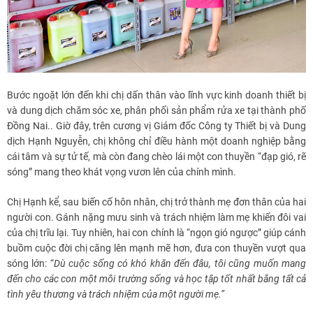
Bước ngoặt lớn đến khi chị dấn thân vào lĩnh vực kinh doanh thiết bị
và dung dịch chăm sóc xe, phân phối sản phẩm rửa xe tại thành phố
Đồng Nai.. Giờ đây, trên cương vị Giám đốc Công ty Thiết bị và Dung
dịch Hạnh Nguyễn, chị không chỉ điều hành một doanh nghiệp bằng
cái tâm và sự tử tế, mà còn đang chèo lái một con thuyền “đạp gió, rẽ
sóng” mang theo khát vọng vươn lên của chính mình.
Chị Hạnh kể, sau biến cố hôn nhân, chị trở thành mẹ đơn thân của hai
người con. Gánh nặng mưu sinh và trách nhiệm làm mẹ khiến đôi vai
của chị trĩu lại. Tuy nhiên, hai con chính là “ngọn gió ngược” giúp cánh
buồm cuộc đời chị căng lên mạnh mẽ hơn, đưa con thuyền vượt qua
sóng lớn: “
Dù cuộc sống có khó khăn đến đâu, tôi cũng muốn mang
đến cho các con một môi trường sống và học tập tốt nhất bằng tất cả
tình yêu thương và trách nhiệm của một người mẹ.”