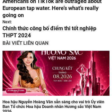
Americans on TikTok are outraged about
i
European tap water. Here’s what’s really
ề
going on
Next:
u
Chính thức công bố điểm thi tốt nghiệp
h
THPT 2024
ư
BÀI VIẾT LIÊN QUAN
ớ
n
g
b
à
i
Hoa hậu Nguyễn Hoàng Vân sẵn sàng cho vai trò Ủy viên
Ban Tổ chức Hoa hậu Doanh nhân Hương sắc Việt Nam
v
2026