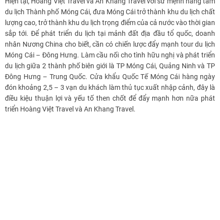
Hiện tại, Hoàng Việt Travel và An Khang Travel với sứ mệnh nâng tầm
du lịch Thành phố Móng Cái, đưa Móng Cái trở thành khu du lịch chất
lượng cao, trở thành khu du lịch trọng điểm của cả nước vào thời gian
sắp tới. Để phát triển du lịch tại mảnh đất địa đầu tổ quốc, doanh
nhân Nương China cho biết, cần có chiến lược đẩy mạnh tour du lịch
Móng Cái – Đông Hưng. Làm cầu nối cho tình hữu nghị và phát triển
du lịch giữa 2 thành phố biên giới là TP Móng Cái, Quảng Ninh và TP
Đông Hưng – Trung Quốc. Cửa khẩu Quốc Tế Móng Cái hàng ngày
đón khoảng 2,5 – 3 vạn du khách làm thủ tục xuất nhập cảnh, đây là
điều kiệu thuận lợi và yếu tố then chốt để đẩy mạnh hơn nữa phát
triển Hoàng Việt Travel và An Khang Travel.