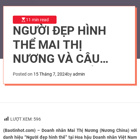
11 min read
NGƯỜI ĐẸP HÌNH
THỂ MAI THỊ
NƯƠNG VÀ CÂU
CHUYỆN TRUYỀN
Posted on
15 Tháng 7, 2024
by
admin
CẢM HỨNG TRONG
KINH
LƯỢT XEM:
596
(Baotinhot.com) – Doanh nhân Mai Thị Nương (Nương China) với
danh hiệu “Người đẹp hình thể” tại Hoa hậu Doanh nhân Việt Nam