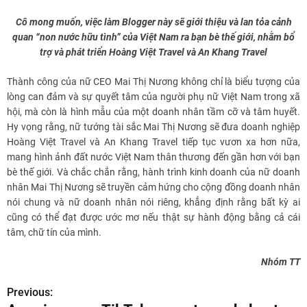
Cô mong muốn, việc làm Blogger này sẽ giới thiệu và lan tỏa cảnh
quan “non nước hữu tình” của Việt Nam ra bạn bè thế giới, nhằm bổ
trợ và phát triển Hoàng Việt Travel và An Khang Travel
Thành công của nữ CEO Mai Thị Nương không chỉ là biểu tượng của
lòng can đảm và sự quyết tâm của người phụ nữ Việt Nam trong xã
hội, mà còn là hình mẫu của một doanh nhân tầm cỡ và tâm huyết.
Hy vọng rằng, nữ tướng tài sắc Mai Thị Nương sẽ đưa doanh nghiệp
Hoàng Việt Travel và An Khang Travel tiếp tục vươn xa hơn nữa,
mang hình ảnh đất nước Việt Nam thân thương đến gần hơn với bạn
bè thế giới. Và chắc chắn rằng, hành trình kinh doanh của nữ doanh
nhân Mai Thị Nương sẽ truyền cảm hứng cho cộng đồng doanh nhân
nói chung và nữ doanh nhân nói riêng, khẳng định rằng bất kỳ ai
cũng có thể đạt được ước mơ nếu thật sự hành động bằng cả cái
tâm, chữ tín của mình.
Nhóm TT
Previous:
Đ