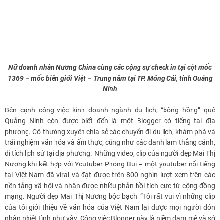
Nữ doanh nhân Nương China cùng các cộng sự check in tại cột mốc
1369 – mốc biên giới Việt – Trung nằm tại TP. Móng Cái, tỉnh Quảng
Ninh
Bên cạnh công việc kinh doanh ngành du lịch, “bông hồng” quê
Quảng Ninh còn được biết đến là một Blogger có tiếng tại địa
phương. Cô thường xuyên chia sẻ các chuyến đi du lịch, khám phá và
trải nghiệm văn hóa và ẩm thực, cũng như các danh lam thắng cảnh,
di tích lịch sử tại địa phương. Những video, clip của người đẹp Mai Thị
Nương khi kết hợp với Youtuber Phong Bui – một youtuber nổi tiếng
tại Việt Nam đã viral và đạt được trên 800 nghìn lượt xem trên các
nền tảng xã hội và nhận được nhiều phản hồi tích cực từ cộng đồng
mạng. Người đẹp Mai Thị Nương bộc bạch: “Tôi rất vui vì những clip
của tôi giới thiệu về văn hóa của Việt Nam lại được mọi người đón
nhận nhiệt tình như vậy. Công việc Blogger này là niềm đam mê và sở