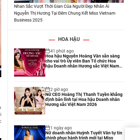
Nhan Sắc Vượt Thời Gian Của Người Đẹp Nhân Ái
Nguyễn Thị Hương Tại Đêm Chung Kết Miss Vietnam
Business 2025
HOA HẬU
41 phút ago
Hoa hậu Nguyễn Hoàng Vân sẵn sàng
cho vai trò Ủy viên Ban Tổ chức Hoa
hậu Doanh nhân Hương sắc Việt Nam
2026
2 giờ ago
Nữ CEO Hoàng Thị Thanh Tuyền khẳng
định bản lĩnh tại Hoa hậu Doanh nhân
Hương sắc Việt Nam 2026
h
i
c
1 ngày ago
Nữ doanh nhân Huỳnh Tuyết Vân tự tin
Nhan
chinh phục hành trình mới tại Miss
Đẹp 