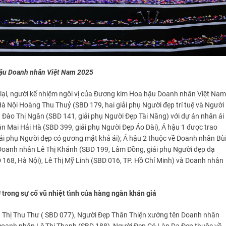
hậu Doanh nhân Việt Nam 2025
lại, người kế nhiệm ngôi vị của Đương kim Hoa hậu Doanh nhân Việt Nam
 Nội Hoàng Thu Thuỷ (SBD 179, hai giải phụ Người đẹp trí tuệ và Người
 Đào Thị Ngân (SBD 141, giải phụ Người Đẹp Tài Năng) với dự án nhân ái
n Mai Hải Hà (SBD 399, giải phụ Người Đẹp Áo Dài), Á hậu 1 được trao
i phụ Người đẹp có gương mặt khả ái); Á hậu 2 thuộc về Doanh nhân Bù
à Doanh nhân Lê Thị Khánh (SBD 199, Lâm Đồng, giải phụ Người đẹp dạ
 168, Hà Nội), Lê Thị Mỹ Linh (SBD 016, TP. Hồ Chí Minh) và Doanh nhân
 trong sự cổ vũ nhiệt tình của hàng ngàn khán giả
Thị Thu Thư ( SBD 077), Người Đẹp Thân Thiện xướng tên Doanh nhân