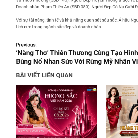
Vũ Thảo Phương (SBD 145), Người Đẹp Truyền Thông thuộc về D
Doanh nhân Phạm Thiên An (SBD 089), Người Đẹp Có Nụ Cười Đ
Với sự tài năng, tinh tế và khả năng quan sát sâu sắc, Á hậu N
tích cực trong ngành sắc đẹp và doanh nhân.
Đ
Previous:
‘Nàng Thơ’ Thiên Thương Cùng Tạo Hình
i
Bùng Nổ Nhan Sức Với Rừng Mỹ Nhân Vi
ề
BÀI VIẾT LIÊN QUAN
u
h
ư
ớ
n
g