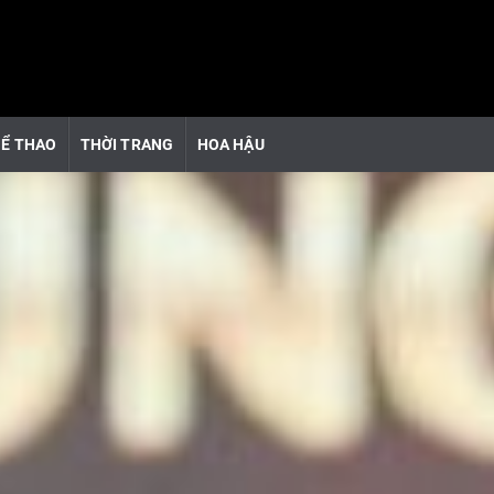
Ể THAO
THỜI TRANG
HOA HẬU