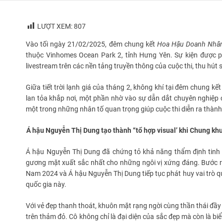
LƯỢT XEM:
807
Vào tối ngày 21/02/2025, đêm chung kết
Hoa Hậu Doanh Nhân
thuộc Vinhomes Ocean Park 2, tỉnh Hưng Yên. Sự kiện được ph
livestream trên các nền tảng truyền thông của cuộc thi, thu h
Giữa tiết trời lạnh giá của tháng 2, không khí tại đêm chung kế
lan tỏa khắp nơi, một phần nhờ vào sự dẫn dắt chuyên nghiệp
một trong những nhân tố quan trọng giúp cuộc thi diễn ra thành
Á hậu Nguyễn Thị Dung tạo thành “tổ hợp visual’ khi Chung k
Á hậu Nguyễn Thị Dung đã chứng tỏ khả năng thẩm định tinh
gương mặt xuất sắc nhất cho những ngôi vị xứng đáng. Bước ra
Nam 2024 và Á hậu Nguyễn Thị Dung tiếp tục phát huy vai trò q
quốc gia này.
Với vẻ đẹp thanh thoát, khuôn mặt rạng ngời cùng thần thái đầy
trên thảm đỏ. Cô không chỉ là đại diện của sắc đẹp mà còn là bi