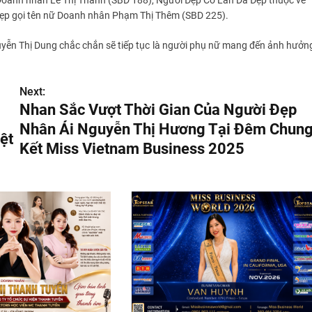
oanh nhân Lê Thị Thanh (SBD 188), Người Đẹp Có Làn Da Đẹp thuộc về
ẹp gọi tên nữ Doanh nhân Phạm Thị Thêm (SBD 225).
guyễn Thị Dung chắc chắn sẽ tiếp tục là người phụ nữ mang đến ảnh hưởn
Next:
Nhan Sắc Vượt Thời Gian Của Người Đẹp
Nhân Ái Nguyễn Thị Hương Tại Đêm Chun
ệt
Kết Miss Vietnam Business 2025