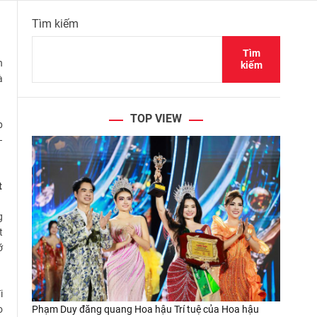
Tìm kiếm
Tìm
n
kiếm
à
TOP VIEW
p
–
t
g
t
ỡ
i
Phạm Duy đăng quang Hoa hậu Trí tuệ của Hoa hậu
o