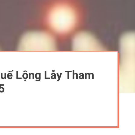
huế Lộng Lẫy Tham
5