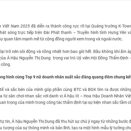
 Việt Nam 2025
đã diễn ra thành công rực rỡ tại Quảng trường K-Tow
át sóng trực tiếp trên Đài Phát thanh – Truyền hình tỉnh Hưng Yên v
út sự quan tâm mạnh mẽ từ cộng đồng người xem trong và ngoài nước.
t lại trở nên sôi động và nồng nhiệt hơn bao giờ hết. Bầu không khí ấm á
 của Á Hậu Nguyễn Thị Dung trong vai trò Uỷ viên Hội Đồng Thẩm Định 
 công.
hung hình cùng Top 9 nữ doanh nhân xuất sắc đăng quang đêm chung kế
 tế và sắc bén của mình góp phần cùng BTC và BGK tìm ra được nhữn
 từ sân chơi nhan sắc với danh vị Á hậu III – Hoa Hậu Doanh Nhân Việ
uan trọng của mình trong công tác thẩm định tại sự kiện nhan sắc tầm c
 tự tin, Á hậu Nguyễn Thị Dung đã thu hút sự chú ý ngay từ những bước đ
ểu tượng của sự thông minh và bản lĩnh, tạo ra một hình mẫu lý tưởng ch