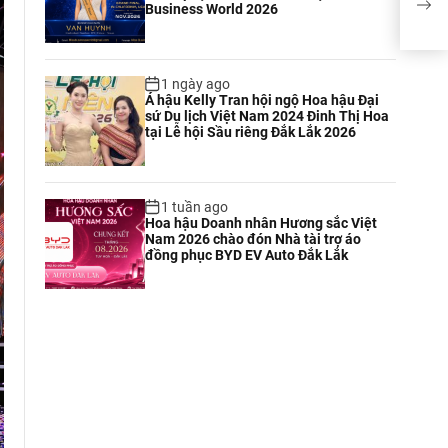
Business World 2026
Đêm 
202
1 ngày ago
Á hậu Kelly Tran hội ngộ Hoa hậu Đại
sứ Du lịch Việt Nam 2024 Đinh Thị Hoa
tại Lễ hội Sầu riêng Đắk Lắk 2026
1 tuần ago
Hoa hậu Doanh nhân Hương sắc Việt
Nam 2026 chào đón Nhà tài trợ áo
đồng phục BYD EV Auto Đắk Lắk