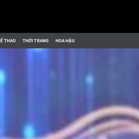
Ể THAO
THỜI TRANG
HOA HẬU