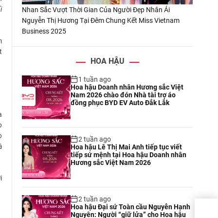
i
Nhan Sắc Vượt Thời Gian Của Người Đẹp Nhân Ái
Nguyễn Thị Hương Tại Đêm Chung Kết Miss Vietnam
Business 2025
m
t
HOA HẬU
1 tuần ago
Hoa hậu Doanh nhân Hương sắc Việt
Nam 2026 chào đón Nhà tài trợ áo
đồng phục BYD EV Auto Đắk Lắk
a
o
o
2 tuần ago
à
Hoa hậu Lê Thị Mai Anh tiếp tục viết
tiếp sứ mệnh tại Hoa hậu Doanh nhân
Hương sắc Việt Nam 2026
i
2 tuần ago
Hoa hậu Đại sứ Toàn cầu Nguyễn Hạnh
Nữ t
Nguyên: Người “giữ lửa” cho Hoa hậu
quan