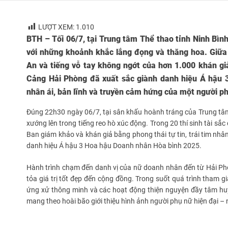
LƯỢT XEM:
1.010
BTH – Tối 06/7, tại Trung tâm Thể thao tỉnh Ninh Bì
với những khoảnh khắc lắng đọng và thăng hoa. Giữa
An
và tiếng vỗ tay không ngớt của hơn 1.000 khán g
Cảng Hải Phòng đã xuất sắc giành danh hiệu Á hậu 3
nhân ái, bản lĩnh và truyền cảm hứng của một người ph
Đúng 22h30 ngày 06/7, tại sân khấu hoành tráng của Trung tâm
xướng lên trong tiếng reo hò xúc động. Trong 20 thí sinh tài s
Ban giám khảo và khán giả bằng phong thái tự tin, trái tim nhân
danh hiệu Á hậu 3 Hoa hậu Doanh nhân Hòa bình 2025.
Hành trình chạm đến danh vị của nữ doanh nhân đến từ Hải Phòn
tỏa giá trị tốt đẹp đến cộng đồng. Trong suốt quá trình tham 
ứng xử thông minh và các hoạt động thiện nguyện đầy tâm huyế
mang theo hoài bão giới thiệu hình ảnh người phụ nữ hiện đại –