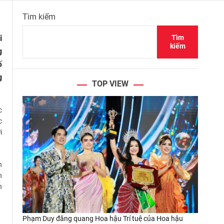
Tìm kiếm
Tìm
i
kiếm
g
ố
g
TOP VIEW
c
c
i
n
h
n
Phạm Duy đăng quang Hoa hậu Trí tuệ của Hoa hậu