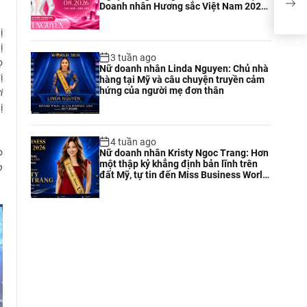
Doanh nhân Hương sắc Việt Nam 2026
Hòa 
tại Tuy Hòa
ị
ị
3 tuần ago
ọ
Nữ doanh nhân Linda Nguyen: Chủ nhà
ị
hàng tại Mỹ và câu chuyện truyền cảm
hứng của người mẹ đơn thân
i
ị
4 tuần ago
o
Nữ doanh nhân Kristy Ngoc Trang: Hơn
một thập kỷ khẳng định bản lĩnh trên
p
đất Mỹ, tự tin đến Miss Business World
2026