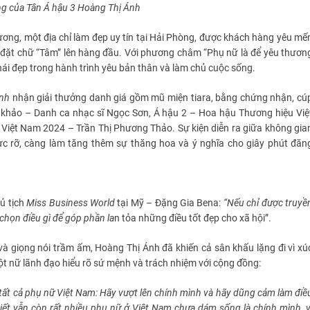
g của Tân Á hậu
3
Hoàng Thị Ánh
ương, một địa chỉ làm đẹp uy tín tại Hải Phòng, được khách hàng yêu mế
nh đặt chữ “Tâm” lên hàng đầu. Với phương châm “Phụ nữ là để yêu thươn
i đẹp trong hành trình yêu bản thân và làm chủ cuộc sống.
Ánh
nhận giải thưởng danh giá gồm mũ miện tiara, bằng chứng nhận, cú
 khảo – Danh ca nhạc sĩ Ngọc Sơn, Á hậu 2 – Hoa hậu Thương hiệu Việ
Việt Nam 2024 – Trần Thị Phương Thảo. Sự kiện diễn ra giữa không gia
ực rỡ, càng làm tăng thêm sự thăng hoa và ý nghĩa cho giây phút đăn
ủ tịch
Miss Business
World
tại Mỹ
–
Đặng Gia Bena:
“Nếu chỉ được truyề
 chọn điều gì để góp phần la
n tỏa những điều tốt đẹp cho xã hội”.
 và giọng nói trầm ấm, Hoàng Thị Ánh đã khiến cả sân khấu lặng đi vì xú
ột nữ lãnh đạo hiểu rõ sứ mệnh và trách nhiệm với cộng đồng:
tất cả phụ nữ Việt Nam: Hãy vượt lên chính mình và hãy dũng cảm làm điề
biết vẫn còn rất nhiều phụ nữ ở Việt Nam chưa dám sống là chính mình
,
v