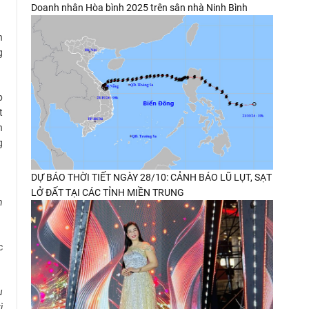
Doanh nhân Hòa bình 2025 trên sân nhà Ninh Bình
n
g
p
t
n
g
DỰ BÁO THỜI TIẾT NGÀY 28/10: CẢNH BÁO LŨ LỤT, SẠT
LỞ ĐẤT TẠI CÁC TỈNH MIỀN TRUNG
n
c
u
ì