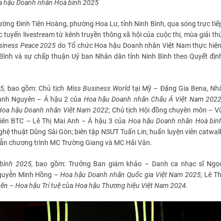
a hậu Doanh nhân
Hoà bình
2025
đường Đinh Tiên Hoàng, phường Hoa Lư, tỉnh Ninh Bình, qua sóng trực tiế
 tuyến livestream từ kênh truyền thông xã hội của cuộc thi, mùa giải th
siness
Peace
2025
do Tổ chức Hoa hậu Doanh nhân Việt Nam thực hiện
h Bình và sự chấp thuận Uỷ ban Nhân dân tỉnh Ninh Bình theo Quyết địn
5,
bao gồm:
Chủ tịch
Miss Business
World
tại Mỹ
–
Đặng Gia Bena, Nh
 Hạnh Nguyên
–
Á hậu 2 của
Hoa hậu Doanh nhân Châu Á Việt Nam 202
Hoa hậu Doanh nhân Việt Nam 2022
; Chủ tịch Hội đồng chuyên môn – V
viên BTC – Lê Thị Mai Anh
–
Á hậu 3 của
Hoa hậu Doanh nhân Hoà bìn
ghệ thuật Dũng Sài Gòn; biên tập NSƯT Tuấn Lin; huấn luyện viên catwal
dẫn chương trình MC Trường Giang và MC Hải Vân.
bình
2025,
bao gồm: Trưởng Ban giám khảo – Danh ca nhạc sĩ Ngọ
guyễn Minh Hồng –
Hoa hậu Doanh nhân Quốc gia Việt Nam 2025
;
Lê Th
ên – Hoa hậu Trí tuệ
của
Hoa hậu Thương hiệu Việt Nam 2024.