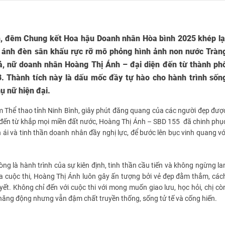
nh, đêm Chung kết Hoa hậu Doanh nhân Hòa bình 2025 khép lạ
 ánh đèn sân khấu rực rỡ
mô phỏng hình ảnh non nước Tràn
iả, nữ doanh nhân Hoàng Thị Ánh
–
đại diện đến từ thành ph
. Thành tích này là dấu mốc đầy tự hào cho hành trình sốn
ụ nữ hiện đại
.
 Thể thao tỉnh Ninh Bình, giây phút đăng quang của các người đẹp đượ
ắc đến từ khắp mọi miền đất nước, Hoàng Thị Ánh – SBD 155 đã chinh phụ
 ái và tinh thần doanh nhân đầy nghị lực, để bước lên bục vinh quang vớ
g là hành trình của sự kiên định, tinh thần cầu tiến và không ngừng la
gia cuộc thi, Hoàng Thị Ánh luôn gây ấn tượng bởi vẻ đẹp đằm thắm, các
t. Không chỉ đến với cuộc thi với mong muốn giao lưu, học hỏi, chị cò
 năng động nhưng vẫn đậm chất truyền thống, sống tử tế và cống hiến.