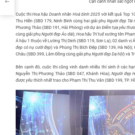
Cận cảnh nhan sắc ngọt 
Cuộc thi
Hoa hậu Doanh nhân
Hoà bình
2025
với kết quả Top 1
Thu Hiền (SBD 179, Ninh Bình cùng hai giải phụ
Người đẹp Tài
Phương Thảo (SBD 191, Hải Phòng) với dự án
Điểm tựa yêu thư
cùng giải phụ
Người đẹp Áo dài
);
Hoa hậu Trí tuệ
xướng tên Phạm 
Á hậu 1 thuộc về Lường Thị Dinh (SBD 119, Sơn La); 02 danh vị 
đẹp có nụ cười đẹp
) và Phùng Thị Bích Điệp (SBD 139, Hà Nội)
Châu (SBD 399, Lâm Đồng cùng giải phụ
Người đẹp Dạ hội
) và T
Bên cạnh đó, cuộc thi cũng vinh danh nhiều thí sinh ở các 
Nguyễn Thị Phương Thảo (SBD 047, Khánh Hòa);
Người đẹp H
đ
ược
yêu thích nhất
trao cho Phạm Thị Thu Vân (SBD 199, TP. Hồ