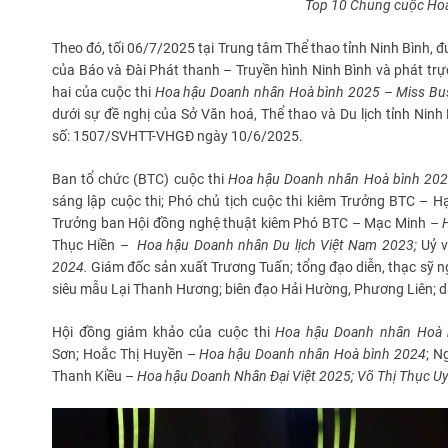
Top
10
Chung cuộc
Ho
Theo đó, tối 06/7/2025 tại Trung tâm Thể thao tỉnh Ninh Bình, 
của Báo và Đài Phát thanh – Truyền hình Ninh Bình và phát trực
hai của cuộc thi
Hoa hậu Doanh nhân
Hoà bình
2025 – Miss Bu
dưới sự đề nghị của Sở Văn hoá, Thể thao và Du lịch tỉnh Nin
số: 1507/SVHTT-VHGĐ ngày 10/6/2025.
Ban tổ chức (BTC) cuộc thi
Hoa hậu Doanh nhân
Hoà bình
202
sáng lập cuộc thi; Phó chủ tịch cuộc thi kiêm Trưởng BTC –
Trưởng ban Hội đồng nghệ thuật kiêm Phó BTC – Mạc Minh
–
Thục Hiền
–
Hoa hậu Doanh nhân Du lịch Việt Nam 2023
;
Uỷ 
2024.
Giám đốc sản xuất Trương Tuấn; tổng đạo diễn, thạc sỹ n
siêu mẫu Lại Thanh Hương; biên đạo Hải Hường, Phương Liên; 
Hội đồng giám khảo của cuộc thi
Hoa hậu Doanh nhân
Hoà 
Sơn; Hoắc Thị Huyền –
Hoa hậu Doanh nhân
Hoà bình
2024
; N
Thanh Kiều
– Hoa hậu Doanh Nhân Đại Việt 2025; Võ Thị Thục Uy