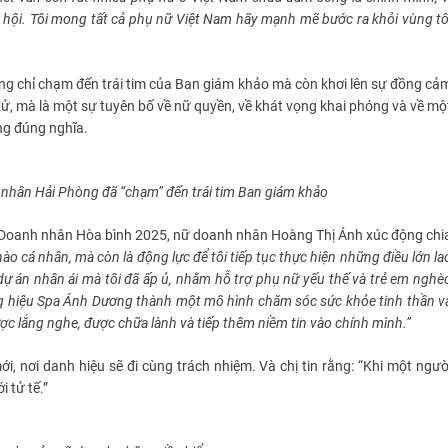
xã hội. Tôi mong tất cả phụ nữ Việt Nam hãy mạnh mẽ bước ra khỏi vùng tố
ng chỉ chạm đến trái tim của Ban giám khảo mà còn khơi lên sự đồng cả
ử, mà là một sự tuyên bố về nữ quyền, về khát vọng khai phóng và về mộ
ng đúng nghĩa.
 nhân
Hải Phòng
đã “chạm” đến trái tim Ban giám khảo
Doanh nhân Hòa bình 2025, nữ doanh nhân Hoàng Thị Ánh xúc động chi
ào cá nhân, mà còn là động lực để tôi tiếp tục thực hiện những điều lớn la
 dự án nhân ái
mà tôi đã ấp ủ
, nhằm hỗ trợ phụ nữ yếu thế và trẻ em nghè
ng hiệu Spa Ánh Dương thành một mô hình chăm sóc sức khỏe tinh thần v
ợc lắng nghe, được chữa lành và tiếp thêm niềm tin vào chính mình.”
i, nơi danh hiệu sẽ đi cùng trách nhiệm. Và chị tin rằng: “Khi một ngườ
 tử tế.”