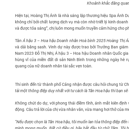
Khoảnh khắc đăng quan
Hiện tại, Hoàng Thị Ánh là nhà sáng lập thương hiệu Spa Ánh D
không chỉ bởi chất lượng dịch vụ mà còn nhờ triết lý kinh doa
và được tỏa sáng”, chị luôn mong muốn truyền cảm hứng cho phá
Tân
Á hậu 3
– Hoa hậu Doanh nhân
Hoà bình
2025
Hoàng Thị 
và dải băng sash. Vinh dự này được trao bởi Trưởng Ban giám
Nam 2023 Đỗ Thị Nhị, Á hậu 3 – Hoa hậu Doanh nhân Quốc gia 
hùng vĩ của miền đất di sản Ninh Bình trong những ngày hè r
quang của nữ doanh nhân tài sắc vẹn toàn.
Thí sinh đến từ thành phố Cảng nhận được câu hỏi chung từ Ch
tải một thông điệp duy nhất với tư cách là Tân Hoa hậu thì bạn sẽ
K
hông chút do dự, với phong thái điềm tĩnh, ánh mắt kiên định
động. Câu trả lời của chị vừa nhân văn, vừa mang hơi thở của m
“Nếu được chọn là Tân Hoa hậu, tôi muốn lan tỏa thông điệp đến 
mình mong muốn. Bất cứ điều gì, hãy bắt đầu từ chữ Tâm. Tôi 