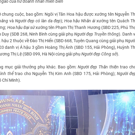
ngào của nữ doanh nhân miền biển
0 chung cuộc, bao gồm: Ngôi vị Tân Hoa hậu được xướng tên Nguyễn Th
 năng
và
Người đẹp có làn da đẹp
);
Hoa hậu Nhân ái
xướng tên Quách Th
ơng
;
Hoa hậu Đại sứ
xướng tên Phạm Thị Thanh Hương (SBD 225, Phú Th
Duy (SDB 268, Ninh Bình cùng giải phụ
Người đẹp Truyền thông
). Danh v
Á hậu 2 thuộc về Đào Thị Hiển (SBD 668, Tuyên Quang cùng giải phụ
Ngườ
; 03 danh vị Á hậu 3 gồm Hoàng Thị Ánh (SBD 155, Hải Phòng), Huỳnh Th
rương Thị Lệ (SBD 099, Hà Nội cùng giải phụ
Người đẹp Công sở
).
hạng mục giải thưởng phụ khác. Bao gồm:
Người đẹp Thân thiện
trao ch
ình thể
trao cho Nguyễn Thị Kim Anh (SBD 175, Hải Phòng);
Người đẹ
 Chí Minh).