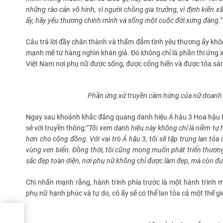
những rào cản vô hình, vì người chồng gia trưởng, vì định kiến 
ấy, hãy yêu thương chính mình và sống một cuộc đời xứng đáng.”
Câu trả lời đầy chân thành và thấm đẫm tình yêu thương ấy khô
mạnh mẽ từ hàng nghìn khán giả. Đó không chỉ là phần thi ứng x
Việt Nam nơi phụ nữ được sống, được cống hiến và được tỏa sá
Phần ứng
xử truyền cảm hứng
của nữ doanh
Ngay sau khoảnh khắc đăng quang danh hiệu Á hậu 3 Hoa hậu 
sẻ với truyền thông:
“Tôi xem danh hiệu này không chỉ là niềm tự h
hơn cho cộng đồng. Với vai trò Á hậu 3, tôi sẽ tập trung lan tỏa
vùng ven biển. Đồng thời, tôi cũng mong muốn phát triển thươ
sắc đẹp toàn diện, nơi phụ nữ không chỉ được làm đẹp, mà còn đư
Chị nhấn mạnh rằng, hành trình phía trước là một hành trình mớ
phụ nữ hạnh phúc và tự do, cô ấy sẽ có thể lan tỏa cả một thế giới
đạt
bình