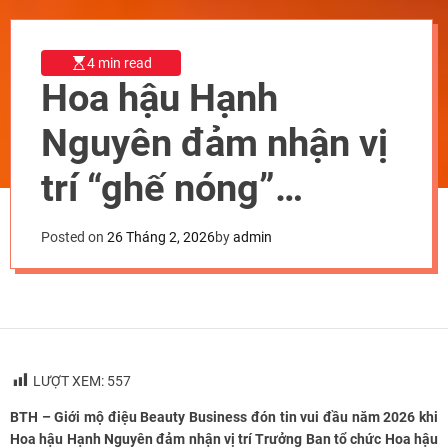
4 min read
Hoa hậu Hạnh
Nguyên đảm nhận vị
trí “ghế nóng”
Trưởng Ban tổ chức
Posted on
26 Tháng 2, 2026
by
admin
Hoa hậu Doanh nhân
Việt Nam mùa thứ 8
LƯỢT XEM:
557
BTH – Giới mộ điệu Beauty Business đón tin vui đầu năm 2026 khi
Hoa hậu Hạnh Nguyên đảm nhận vị trí Trưởng Ban tổ chức Hoa hậu