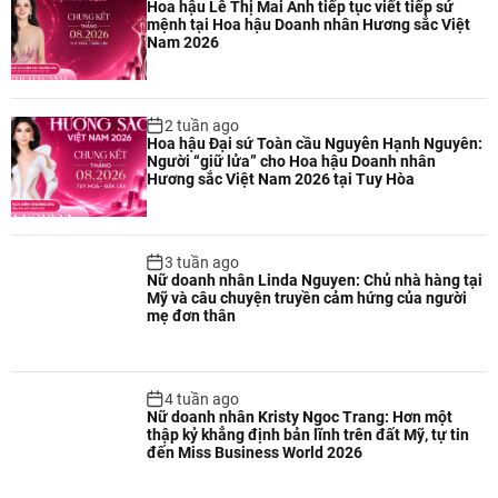
Hoa hậu Lê Thị Mai Anh tiếp tục viết tiếp sứ
mệnh tại Hoa hậu Doanh nhân Hương sắc Việt
Nam 2026
2 tuần ago
Hoa hậu Đại sứ Toàn cầu Nguyễn Hạnh Nguyên:
Người “giữ lửa” cho Hoa hậu Doanh nhân
Hương sắc Việt Nam 2026 tại Tuy Hòa
3 tuần ago
Nữ doanh nhân Linda Nguyen: Chủ nhà hàng tại
Mỹ và câu chuyện truyền cảm hứng của người
mẹ đơn thân
4 tuần ago
Nữ doanh nhân Kristy Ngoc Trang: Hơn một
thập kỷ khẳng định bản lĩnh trên đất Mỹ, tự tin
đến Miss Business World 2026