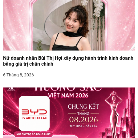
n
g
b
à
i
Nữ doanh nhân Bùi Thị Hợi xây dựng hành trình kinh doanh
bằng giá trị chân chính
v
6 Tháng 8, 2026
i
ế
t