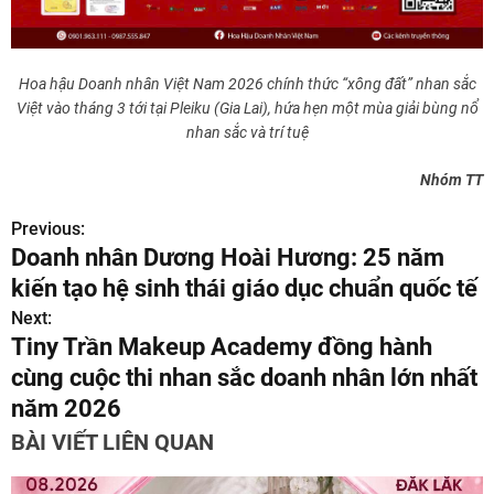
Hoa hậu Doanh nhân Việt Nam 2026 chính thức “xông đất” nhan sắc
Việt vào tháng 3 tới tại Pleiku (Gia Lai), hứa hẹn một mùa giải bùng nổ
nhan sắc và trí tuệ
Nhóm TT
Previous:
Đ
Doanh nhân Dương Hoài Hương: 25 năm
i
kiến tạo hệ sinh thái giáo dục chuẩn quốc tế
ề
Next:
Tiny Trần Makeup Academy đồng hành
u
cùng cuộc thi nhan sắc doanh nhân lớn nhất
h
năm 2026
ư
BÀI VIẾT LIÊN QUAN
ớ