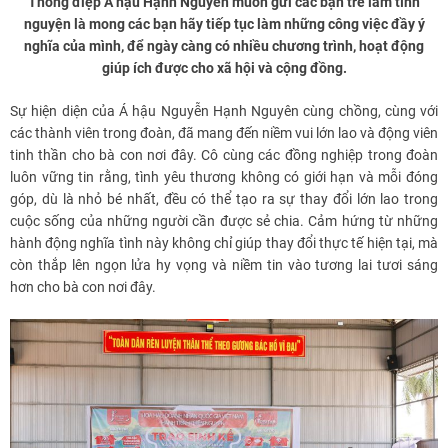
Thông điệp Á hậu Hạnh Nguyên muốn gửi các bạn trẻ làm tình
nguyện là mong các bạn hãy tiếp tục làm những công việc đầy ý
nghĩa của mình, để ngày càng có nhiều chương trình, hoạt động
giúp ích được cho xã hội và cộng đồng.
Sự hiện diện của Á hậu Nguyễn Hạnh Nguyên cùng chồng, cùng với
các thành viên trong đoàn, đã mang đến niềm vui lớn lao và động viên
tinh thần cho bà con nơi đây. Cô cùng các đồng nghiệp trong đoàn
luôn vững tin rằng, tình yêu thương không có giới hạn và mỗi đóng
góp, dù là nhỏ bé nhất, đều có thể tạo ra sự thay đổi lớn lao trong
cuộc sống của những người cần được sẻ chia. Cảm hứng từ những
hành động nghĩa tình này không chỉ giúp thay đổi thực tế hiện tại, mà
còn thắp lên ngọn lửa hy vọng và niềm tin vào tương lai tươi sáng
hơn cho bà con nơi đây.