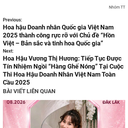
Nhóm TT
Previous:
Đ
Hoa hậu Doanh nhân Quốc gia Việt Nam
i
2025 thành công rực rỡ với Chủ đề “Hồn
ề
Việt – Bản sắc và tinh hoa Quốc gia”
Next:
u
Hoa Hậu Vương Thị Hương: Tiếp Tục Được
h
Tín Nhiệm Ngồi “Hàng Ghế Nóng” Tại Cuộc
Thi Hoa Hậu Doanh Nhân Việt Nam Toàn
ư
Cầu 2025
ớ
BÀI VIẾT LIÊN QUAN
n
g
b