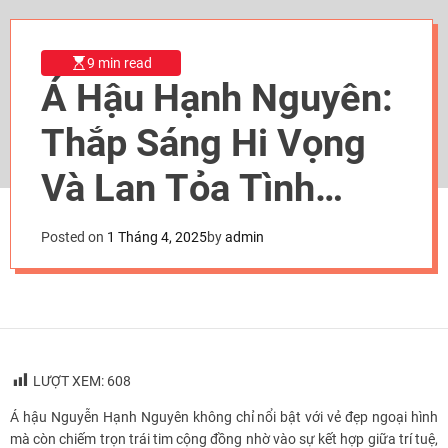
9 min read
Á Hậu Hạnh Nguyên:
Thắp Sáng Hi Vọng
Và Lan Tỏa Tình
Thương Qua Chương
Posted on
1 Tháng 4, 2025
by
admin
Trình Thiện Nguyện
LƯỢT XEM:
608
Á hậu Nguyễn Hạnh Nguyên không chỉ nổi bật với vẻ đẹp ngoại hình
mà còn chiếm trọn trái tim cộng đồng nhờ vào sự kết hợp giữa trí tuệ,