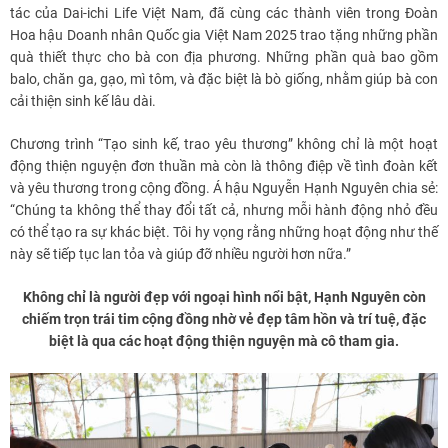
tác của Dai-ichi Life Việt Nam, đã cùng các thành viên trong Đoàn
Hoa hậu Doanh nhân Quốc gia Việt Nam 2025 trao tặng những phần
quà thiết thực cho bà con địa phương. Những phần quà bao gồm
balo, chăn ga, gạo, mì tôm, và đặc biệt là bò giống, nhằm giúp bà con
cải thiện sinh kế lâu dài.
Chương trình “Tạo sinh kế, trao yêu thương” không chỉ là một hoạt
động thiện nguyện đơn thuần mà còn là thông điệp về tình đoàn kết
và yêu thương trong cộng đồng. Á hậu Nguyễn Hạnh Nguyên chia sẻ:
“Chúng ta không thể thay đổi tất cả, nhưng mỗi hành động nhỏ đều
có thể tạo ra sự khác biệt. Tôi hy vọng rằng những hoạt động như thế
này sẽ tiếp tục lan tỏa và giúp đỡ nhiều người hơn nữa.”
Không chỉ là người đẹp với ngoại hình nổi bật, Hạnh Nguyên còn
chiếm trọn trái tim cộng đồng nhờ vẻ đẹp tâm hồn và trí tuệ, đặc
biệt là qua các hoạt động thiện nguyện mà cô tham gia.