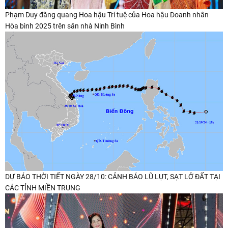
ế
Phạm Duy đăng quang Hoa hậu Trí tuệ của Hoa hậu Doanh nhân
t
Hòa bình 2025 trên sân nhà Ninh Bình
DỰ BÁO THỜI TIẾT NGÀY 28/10: CẢNH BÁO LŨ LỤT, SẠT LỞ ĐẤT TẠI
CÁC TỈNH MIỀN TRUNG