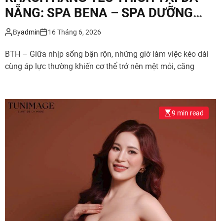
NẴNG: SPA BENA – SPA DƯỠNG
SINH
By
admin
16 Tháng 6, 2026
BTH – Giữa nhịp sống bận rộn, những giờ làm việc kéo dài
cùng áp lực thường khiến cơ thể trở nên mệt mỏi, căng
9 min read