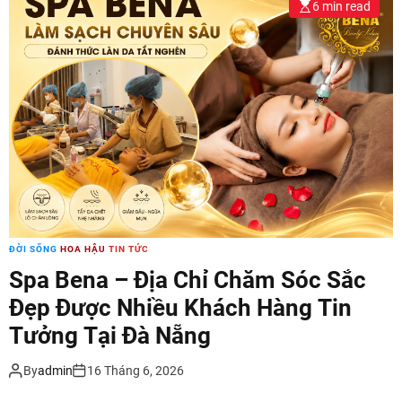
6 min read
ĐỜI SỐNG
HOA HẬU
TIN TỨC
Spa Bena – Địa Chỉ Chăm Sóc Sắc
Đẹp Được Nhiều Khách Hàng Tin
Tưởng Tại Đà Nẵng
By
admin
16 Tháng 6, 2026