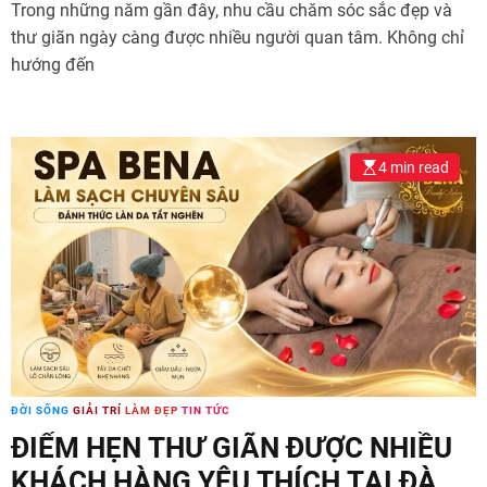
Trong những năm gần đây, nhu cầu chăm sóc sắc đẹp và
thư giãn ngày càng được nhiều người quan tâm. Không chỉ
hướng đến
4 min read
ĐỜI SỐNG
GIẢI TRÍ
LÀM ĐẸP
TIN TỨC
ĐIỂM HẸN THƯ GIÃN ĐƯỢC NHIỀU
KHÁCH HÀNG YÊU THÍCH TẠI ĐÀ