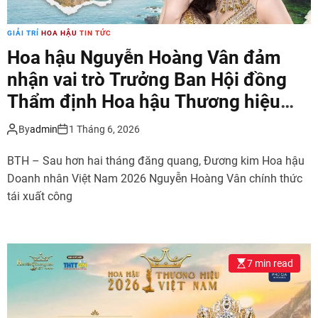
GIẢI TRÍ
HOA HẬU
TIN TỨC
Hoa hậu Nguyễn Hoàng Vân đảm
nhận vai trò Trưởng Ban Hội đồng
Thẩm định Hoa hậu Thương hiệu
Việt Nam 2026
By
admin
1 Tháng 6, 2026
BTH – Sau hơn hai tháng đăng quang, Đương kim Hoa hậu
Doanh nhân Việt Nam 2026 Nguyễn Hoàng Vân chính thức
tái xuất công
7 min read