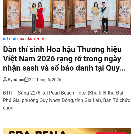
GIẢI TRÍ
HOA HẬU
TIN TỨC
Dàn thí sinh Hoa hậu Thương hiệu
Việt Nam 2026 rạng rỡ trong ngày
nhận sash và số báo danh tại Quy
Nhơn, Gia La
By
admin
22 Tháng 6, 2026
BTH – Sáng 22/6, tại Pearl Beach Hotel (Khu biệt thự Đại
Phú Gia, phường Quy Nhơn Đông, tỉnh Gia Lai), Ban Tổ chức
cuộc